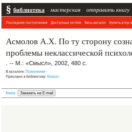
§
библиотека
–
мастерская
–
отправить книгу
Последние поступления
Доступные on-line
Весь каталог
Купить в my-s
Асмолов А.Х. По ту сторону созн
проблемы неклассической психол
. -- М.: «Смысл», 2002, 480 с.
В каталоге:
Психология
Прислано в библиотеку:
Kimozz
Книга