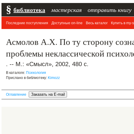
§
библиотека
–
мастерская
–
отправить книгу
Последние поступления
Доступные on-line
Весь каталог
Купить в my-s
Асмолов А.Х. По ту сторону созн
проблемы неклассической психол
. -- М.: «Смысл», 2002, 480 с.
В каталоге:
Психология
Прислано в библиотеку:
Kimozz
Оглавление