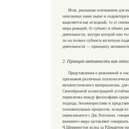
Итак, реальным основанием для в
описанных нами выше и охарактериз
выделяется как исходный, то а) сни
мира реакций; б) субъект и объект р
деятельности, внутри которой они т
ти на полюсе субъекта вплотную под
деятельности — принципу активност
2. Принцип активности как оппо
Представления о реактивной и па
признаком различных психологическ
механистического материализма, для 
Своеобразной иллюстрацией устойчив
перекличка между философами средн
подхода, бихевиористами и представ
познавательных процессов, исходя из
перекликается с Дж.Уотсоном, говор
внешнего мира заставляют совершать
Ч.Шеррингтон вслед за РДекартом пр