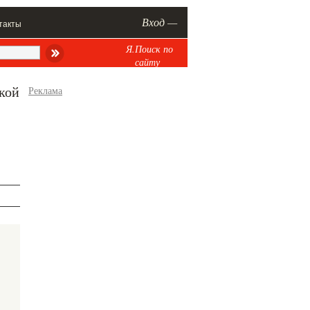
Вход —
такты
Я.Поиск по
сайту
кой
Реклама