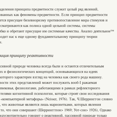
ыделения принципа предметности служит целый ряд явлений,
ованных как феномены предметности. Если принцип предметности
мается присущее бихевиоризму противопоставление мира стимулов и
ассматриваются как полюса одной цельной системы, системы
олбко и обретают присущие им системные качества. Анализ деятельное™
водит нас к еще одному фундаментальному принципу теории
и.
зиция принципу реактивности
ссивной природе человека всегда были и остаются отличительным
их и физиологических концепций, основывающихся на идеях
которого характерен взгляд на человека как своего рода машину.
ости этих представлений может послужить вооб-I ражаемая
евековья, физиологами, работающими в рамках рефлекторного
ителями когнитивной психологии, которые строят свои исследования
 «компьютерной метафоры» (Neisser, 1976). Так, Ч.Шерринггон словно
я, что животные являются лишь марионетками, которых явления
 то, что они совершают (Шерринггпон> 1969; Уот-сон> 1926), Однако
едусмотрительно говорит о реактивной, пассивной природе только