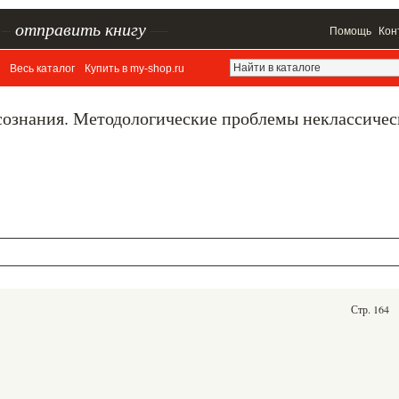
–
отправить книгу
—
Помощь
Кон
Весь каталог
Купить в my-shop.ru
 сознания. Методологические проблемы неклассичес
Стр. 164