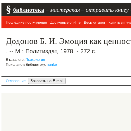
§
библиотека
–
мастерская
–
отправить книгу
Последние поступления
Доступные on-line
Весь каталог
Купить в my-s
Додонов Б. И. Эмоция как ценнос
. -- М.: Политиздат, 1978. - 272 с.
В каталоге:
Психология
Прислано в библиотеку:
nurrko
Оглавление