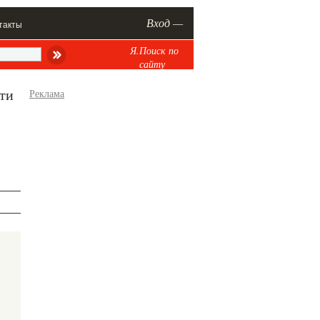
Вход —
такты
Я.Поиск по
сайту
яти
Реклама