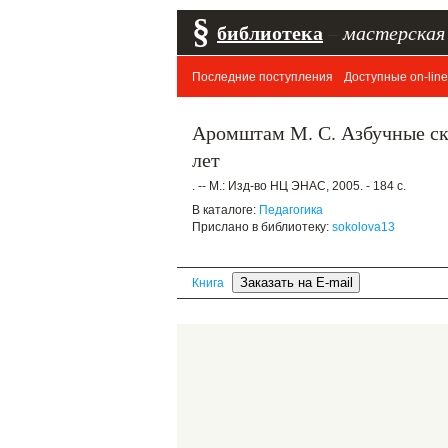
§
библиотека
–
мастерская
Последние поступления
Доступные on-line
Аромштам М. С. Азбучные ска
лет
. -- М.: Изд-во НЦ ЭНАС, 2005. - 184 с.
В каталоге:
Педагогика
Прислано в библиотеку:
sokolova13
Книга