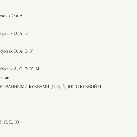
буквах О и А
 буквах О, А, Э
буквах О, А, Э, У
 буквах А, О, Э, У, Ы
квами
ИРОВАННЫМИ БУКВАМИ (Я, Е, Ё, Ю), С БУКВОЙ И
Ё, Я, Е, Ю