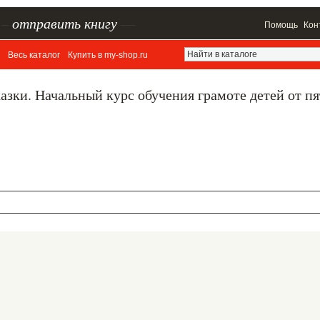
–
отправить книгу
—
Помощь
Кон
Весь каталог
Купить в my-shop.ru
зки. Начальный курс обучения грамоте детей от п