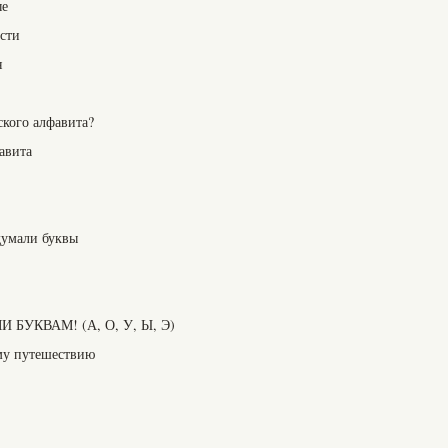
ые
ости
я
ского алфавита?
авита
идумали буквы
 БУКВАМ! (А, О, У, Ы, Э)
ому путешествию