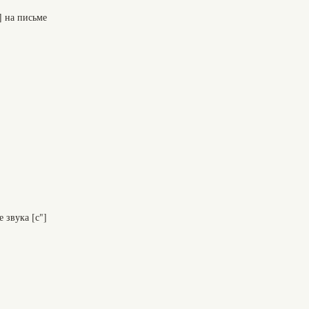
] на письме
 звука [с"]