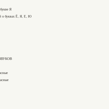
 букве Я
й о буквах Ё, Я, Е, Ю
 ЗВУКОВ
ласные
ласные