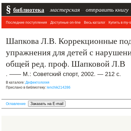
§
библиотека
–
мастерская
–
отправить книгу
Последние поступления
Доступные on-line
Весь каталог
Купить в my-s
Шапкова Л.В. Коррекционные по
упражнения для детей с нарушени
общей ред. проф. Шапковой Л.В
. —— М.: Советский спорт, 2002. — 212 с.
В каталоге:
Дефектология
Прислано в библиотеку:
lenchik214286
Оглавление