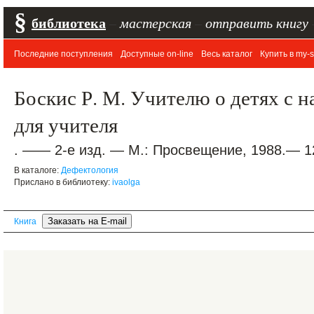
§
библиотека
–
мастерская
–
отправить книгу
Последние поступления
Доступные on-line
Весь каталог
Купить в my-s
Боскис Р. М. Учителю о детях с 
для учителя
. —— 2-е изд. — М.: Просвещение, 1988.— 12
В каталоге:
Дефектология
Прислано в библиотеку:
ivaolga
Книга