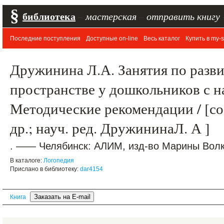
§
библиотека
–
мастерская
–
отправить книгу
Последние поступления
Доступные on-line
Весь каталог
Купить в my-s
Дружинина Л.А. Занятия по разв
пространстве у дошкольников с 
Методические рекомендации / [со
др.; науч. ред. ДружининаЛ. А ]
. —— Челябинск: АЛИМ, изд-во Марины Волко
В каталоге:
Логопедия
Прислано в библиотеку:
dar4154
Книга