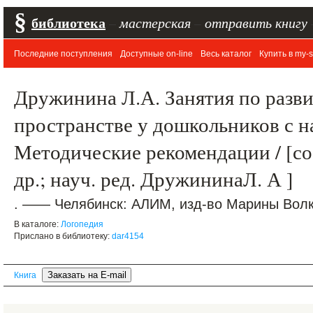
§
библиотека
–
мастерская
–
отправить книгу
Последние поступления
Доступные on-line
Весь каталог
Купить в my-s
Дружинина Л.А. Занятия по разв
пространстве у дошкольников с 
Методические рекомендации / [со
др.; науч. ред. ДружининаЛ. А ]
. —— Челябинск: АЛИМ, изд-во Марины Волко
В каталоге:
Логопедия
Прислано в библиотеку:
dar4154
Книга