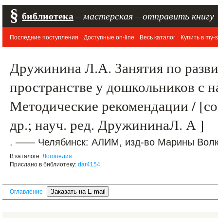
§
библиотека
–
мастерская
–
отправить книгу
Последние поступления
Доступные on-line
Весь каталог
Купить в my-s
Дружинина Л.А. Занятия по разв
пространстве у дошкольников с 
Методические рекомендации / [со
др.; науч. ред. ДружининаЛ. А ]
. —— Челябинск: АЛИМ, изд-во Марины Волко
В каталоге:
Логопедия
Прислано в библиотеку:
dar4154
Оглавление