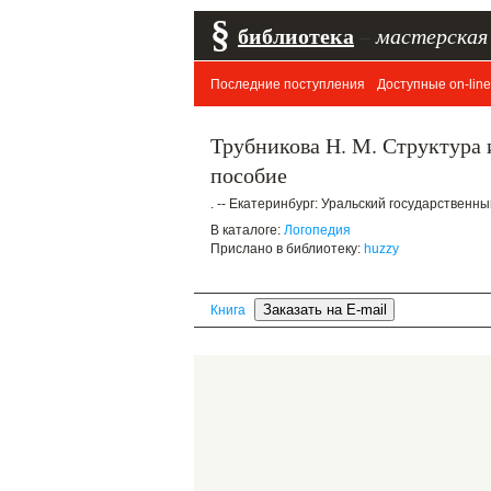
§
библиотека
–
мастерская
Последние поступления
Доступные on-line
Трубникова Н. М. Структура 
пособие
. -- Екатеринбург: Уральский государственный
В каталоге:
Логопедия
Прислано в библиотеку:
huzzy
Книга