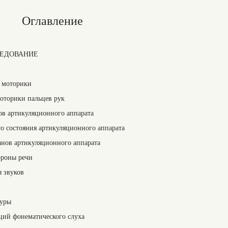
Оглавление
СЛЕДОВАНИЕ
й моторики
моторики пальцев рук
ов артикуляционного аппарата
го состояния артикуляционного аппарата
анов артикуляционного аппарата
ороны речи
 звуков
туры
ций фонематического слуха