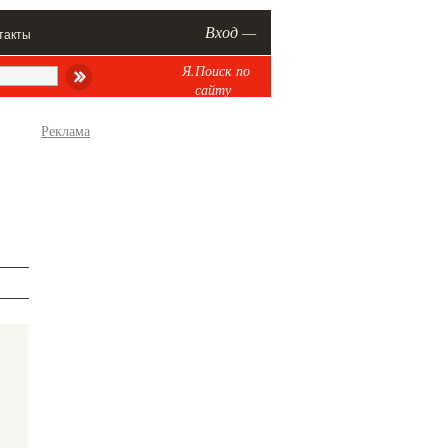
Вход —
такты
Я.Поиск по
сайту
Реклама