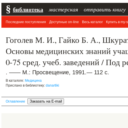
§
библиотека
–
мастерская
–
отправить книгу
Последние поступления
Доступные on-line
Весь каталог
Купить в my-s
Гоголев М. И., Гайко Б. А., Шкура
Основы медицинских знаний учащ
0-75 сред. учеб. заведений / Под р
. —— М.: Просвещение, 1991.— 112 с.
В каталоге:
Медицина
Прислано в библиотеку:
danartiki
Оглавление