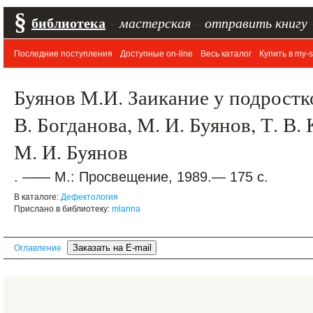
§
библиотека
–
мастерская
–
отправить книгу
Последние поступления
Доступные on-line
Весь каталог
Купить в my-s
Буянов М.И. Заикание у подростков
В. Богданова, М. И. Буянов, Т. В.
М. И. Буянов
. —— М.: Просвещение, 1989.— 175 с.
В каталоге:
Дефектология
Прислано в библиотеку:
mlanna
Оглавление