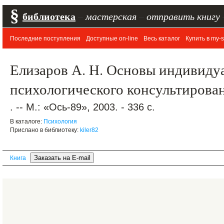
§
библиотека
–
мастерская
–
отправить книгу
Последние поступления
Доступные on-line
Весь каталог
Купить в my-s
Елизаров А. Н. Основы индивиду
психологического консультирова
. -- М.: «Ось-89», 2003. - 336 с.
В каталоге:
Психология
Прислано в библиотеку:
kiler82
Книга