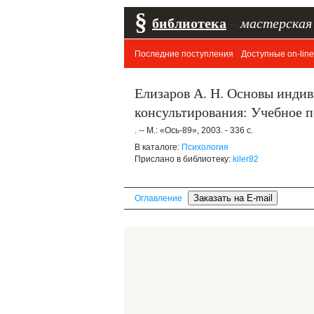
§
библиотека
–
мастерская
Последние поступления
Доступные on-line
Елизаров А. Н. Основы индив
консультирования: Учебное 
. -- М.: «Ось-89», 2003. - 336 с.
В каталоге:
Психология
Прислано в библиотеку:
kiler82
Оглавление