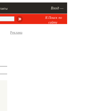
Вход —
такты
Я.Поиск по
сайту
Реклама