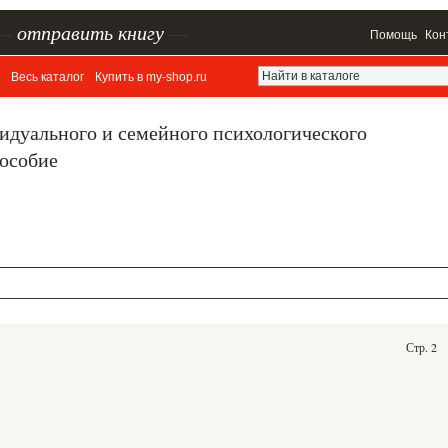
–
отправить книгу
—
Помощь
Кон
Весь каталог
Купить в my-shop.ru
идуального и семейного психологического
пособие
Стр. 2