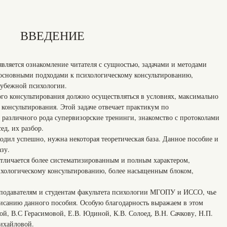
ВВЕДЕНИЕ
вляется ознакомление читателя с сущностью, задачами и методами
 основными подходами к психологическому консультированию,
рубежной психологии.
го консультирования должно осуществляться в условиях, максимально
консультирования. Этой задаче отвечает практикум по
 различного рода супервизорские тренинги, знакомство с протоколами
ед, их разбор.
одил успешно, нужна некоторая теоретическая база. Данное пособие и
азу.
тличается более систематизированным и полным характером,
ихологическому консультированию, более насыщенным блоком,
подавателям и студентам факультета психологии МГОПУ и ИССО, чье
исанию данного пособия. Особую благодарность выражаем в этом
й, В.С Герасимовой, Е.В. Юдиной, К.В. Солоед, В.Н. Сачкову, Н.П.
ихайловой.