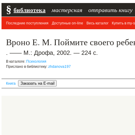
§
библиотека
–
мастерская
–
отправить книгу
Последние поступления
Доступные on-line
Весь каталог
Купить в my-s
Вроно Е. М. Поймите своего ребе
. —— М.: Дрофа, 2002. — 224 с.
В каталоге:
Психология
Прислано в библиотеку:
zhdanova197
Книга