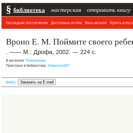
§
библиотека
–
мастерская
–
отправить книгу
Последние поступления
Доступные on-line
Весь каталог
Купить в my-s
Вроно Е. М. Поймите своего ребе
. —— М.: Дрофа, 2002. — 224 с.
В каталоге:
Психология
Прислано в библиотеку:
zhdanova197
Книга