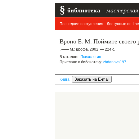
§
библиотека
–
мастерская
Последние поступления
Доступные on-line
Вроно Е. М. Поймите своего 
. —— М.: Дрофа, 2002. — 224 с.
В каталоге:
Психология
Прислано в библиотеку:
zhdanova197
Книга