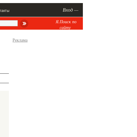
Вход —
такты
Я.Поиск по
сайту
Реклама