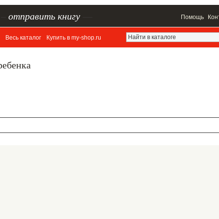
–
отправить книгу
—
Помощь
Кон
Весь каталог
Купить в my-shop.ru
ребенка