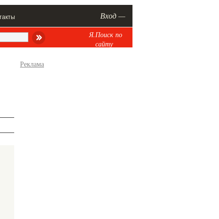
Вход —
такты
Я.Поиск по
сайту
Реклама