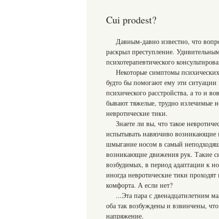
Cui prodest?
Давным-давно известно, что вопр
раскрыл преступление. Удивительным 
психотерапевтического консультирова
Некоторые симптомы психических 
будто бы помогают ему эти ситуации 
психического расстройства, а то и в
бывают тяжелые, трудно излечимые н
невротические тики.
Знаете ли вы, что такое невроти
испытывать навязчиво возникающие 
шмыгание носом в самый неподходящ
возникающие движения рук. Такие си
возбудимых, в период адаптации к н
иногда невротические тики проходят 
комфорта. А если нет?
...Эта пара с двенадцатилетним м
оба так возбуждены и взвинчены, чт
напряжение.