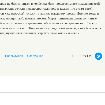
азвод не был мирным: в конфликт были вовлечены все поколения этой
ндалили, делили имущество, судились и таскали по судам детей.
 он уже взрослый, служит в армии; младшему шесть. Именно тогда и
ился, морщил лоб, шмыгал носом. Меры принимали самые активные:
летками, лечили у травников, обращались к экстрасенсам... Словом,
чего не помогало. Жил мальчик у родителей матери, а она брала его к
одна, нужно было работать, строить свою жизнь заново».
из 135
Предыдущая
Следующая