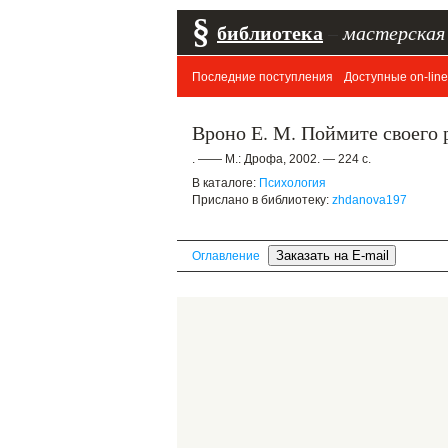
§
библиотека
–
мастерская
Последние поступления
Доступные on-line
Вроно Е. М. Поймите своего 
. —— М.: Дрофа, 2002. — 224 с.
В каталоге:
Психология
Прислано в библиотеку:
zhdanova197
Оглавление