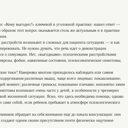
ос «Кому выгодно?» ключевой в уголовной практике: нашел ответ —
образом этот вопрос оказывается столь же актуальным и в практике
ния.
расстройств возникают в сложных для пациента ситуациях — и как
переживать. Не нужно думать, что речь идет о демонстрации
овсе о симуляции. Нет, «выгодными» психическими расстройствами
еврозы, фобии, навязчивые состояния, психосоматические симптомы,
ческие тики? Наверняка многим приходилось наблюдать или самим
подергивания различных мышц, чаще всего лицевых; покашливание;
ий момент; различные гримасы; пожимание плечами; непонятно зачем
мптомы возникают очень часто у детей, в особенности у чрезмерно
овой жизненной ситуации. Ясно, что здесь необходима помощь; однако
и сами собой, если ребенок пребывает в атмосфере психологического
альчиком обращает на себя внимание еще до начала консультации: они
о создают одним своим присутствием почти физически ощутимое