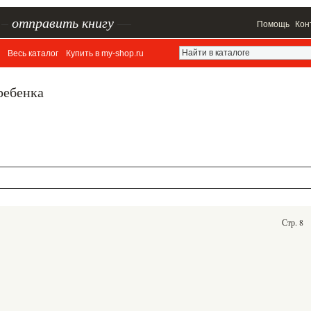
–
отправить книгу
—
Помощь
Кон
Весь каталог
Купить в my-shop.ru
ребенка
Стр. 8