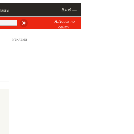
Вход —
такты
Я.Поиск по
сайту
Реклама