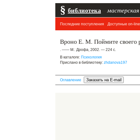
§
библиотека
–
мастерская
Последние поступления
Доступные on-line
Вроно Е. М. Поймите своего 
. —— М.: Дрофа, 2002. — 224 с.
В каталоге:
Психология
Прислано в библиотеку:
zhdanova197
Оглавление