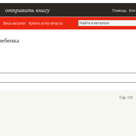
–
отправить книгу
—
Помощь
Кон
Весь каталог
Купить в my-shop.ru
ребенка
Стр. 132