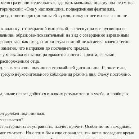
еня сразу поинтересоваться, где мать мальчика, почему она не смогла
егорический: «Она у нас женщина, подверженная фантазиям,
рику, понятие дисциплины ей чуждо, толку от нее вы все равно не
к волоску, с прекрасной выправкой, застегнут на все пуговицы и
альчик, образцово-показательный на вид с совершенно зареванным
ровненько, как отец, спинки стула спиной не касается, колени тесно
 заметно, что напряжен до последнего предела.
у мальчика вспышки раздражительности с криком, слезами,
 распоряжениям отца.
ец, — вся жизнь подчинена строжайшей дисциплине. Я, знаете ли,
я требую неукоснительного соблюдения режима дня, слежу постоянно,
, иначе нельзя добиться высоких результатов и в учебе, и вообще в
он должен подчиняться.
тказывается?
от истерики стал устраивать, плачет, кричит. Особенно по выходным,
чет смотреть. Но с этим бы я еще справился, так вот в последнее время