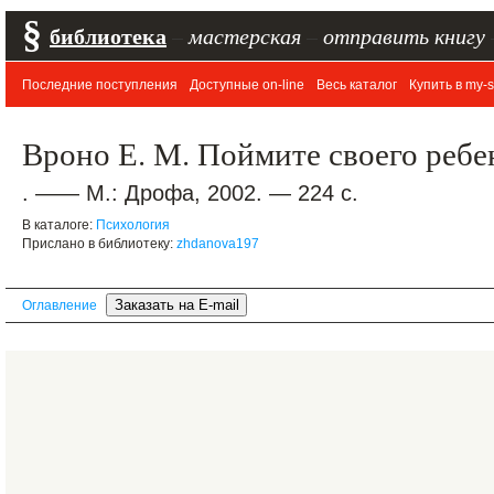
§
библиотека
–
мастерская
–
отправить книгу
Последние поступления
Доступные on-line
Весь каталог
Купить в my-s
Вроно Е. М. Поймите своего ребе
. —— М.: Дрофа, 2002. — 224 с.
В каталоге:
Психология
Прислано в библиотеку:
zhdanova197
Оглавление