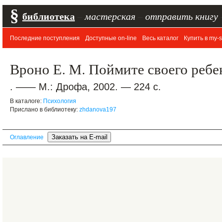
§
библиотека
–
мастерская
–
отправить книгу
Последние поступления
Доступные on-line
Весь каталог
Купить в my-s
Вроно Е. М. Поймите своего ребе
. —— М.: Дрофа, 2002. — 224 с.
В каталоге:
Психология
Прислано в библиотеку:
zhdanova197
Оглавление