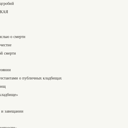
адгробий
ЗКАЯ
ыслью о смерти
очестие
ой смерти
тоянии
тестантами о публичных кладбищах
бищ
 кладбище»
х и завещании
уетности»