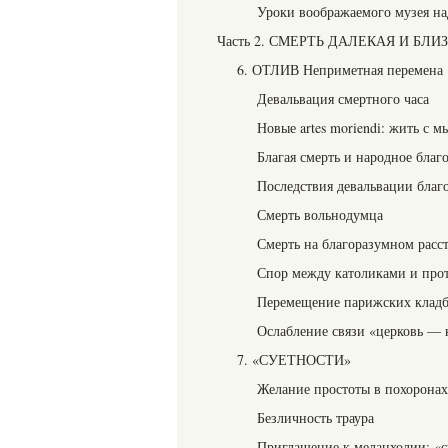
Уроки воображаемого музея н
Часть 2. СМЕРТЬ ДАЛЕКАЯ И БЛИ
6. ОТЛИВ Неприметная перемена
Девальвация смертного часа
Новые artes moriendi: жить с м
Благая смерть и народное благ
Последствия девальвации благ
Смерть вольнодумца
Смерть на благоразумном расс
Спор между католиками и про
Перемещение парижских клад
Ослабление связи «церковь —
7. «СУЕТНОСТИ»
Желание простоты в похорона
Безличность траура
Приглашение к меланхолии: «с