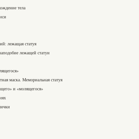
хождение тела
иси
ий: лежащая статуя
наподобие лежащей статуи
лящегося»
тная маска. Мемориальная статуя
ащего» и «молящегося»
иях
лички