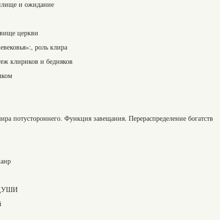
тилище и ожидание
овище церкви
вековья»:, роль клира
теж клириков и бедняков
лком
мира потустороннего. Функция завещания. Перераспределение богатств
жанр
ДУШИ
й