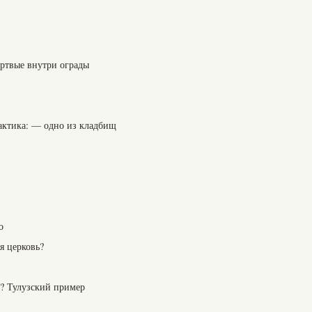
ртвые внутри ограды
рактика: — одно из кладбищ
о
я церковь?
е? Тулузский пример