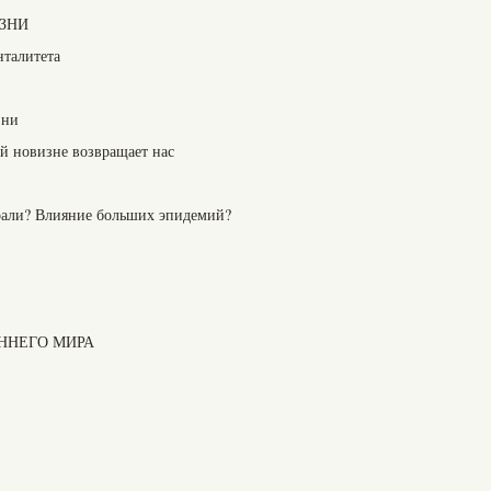
ИЗНИ
нталитета
зни
ей новизне возвращает нас
рали? Влияние больших эпидемий?
ОННЕГО МИРА