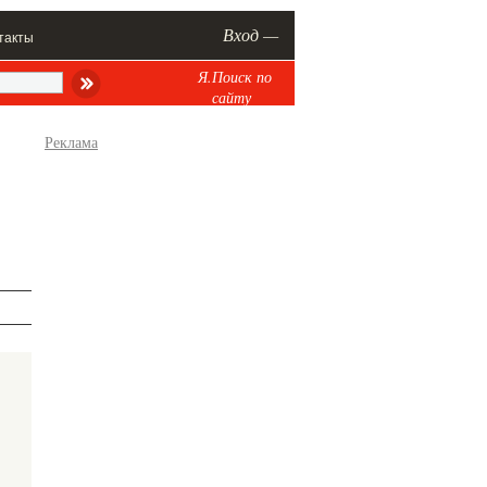
Вход —
такты
Я.Поиск по
сайту
Реклама