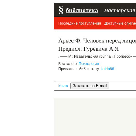
§
библиотека
–
мастерская
Последние поступления
Доступные on-line
Арьес Ф. Человек перед лицом
Предисл. Гуревича А.Я
. —— М.: Издательская группа «Прогресс» —
В каталоге:
Психология
Прислано в библиотеку:
katrin88
Книга