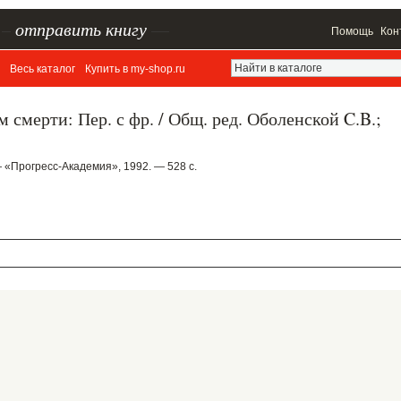
–
отправить книгу
—
Помощь
Кон
Весь каталог
Купить в my-shop.ru
 смерти: Пер. с фр. / Общ. ред. Оболенской C.B.;
 «Прогресс-Академия», 1992. — 528 с.