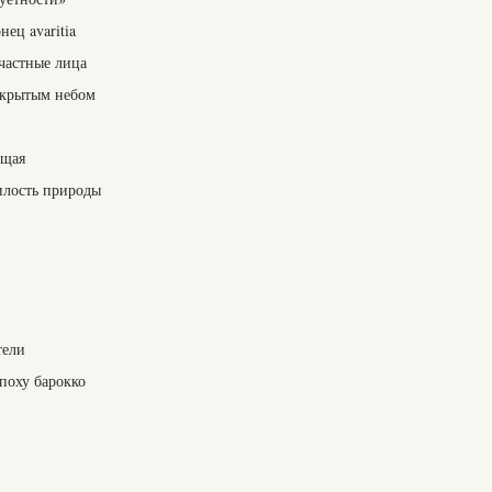
ец avaritia
частные лица
ткрытым небом
ющая
илость природы
тели
поху барокко