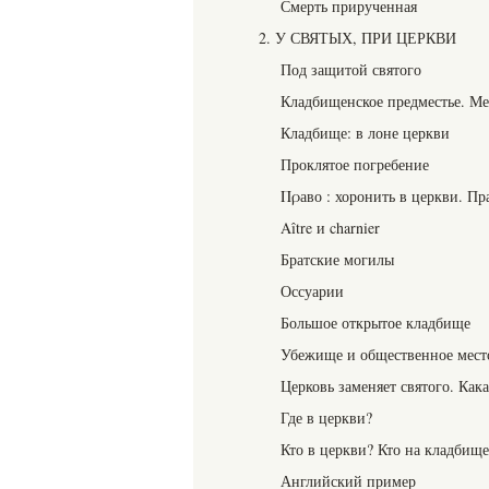
Смерть прирученная
2. У СВЯТЫХ, ПРИ ЦЕРКВИ
Под защитой святого
Кладбищенское предместье. Ме
Кладбище: в лоне церкви
Проклятое погребение
Πρаво : хоронить в церкви. П
Aître и charnier
Братские могилы
Оссуарии
Большое открытое кладбище
Убежище и общественное мест
Церковь заменяет святого. Кака
Где в церкви?
Кто в церкви? Кто на кладбищ
Английский пример