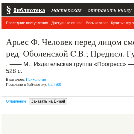
§
библиотека
–
мастерская
–
отправить книгу
Последние поступления
Доступные on-line
Весь каталог
Купить в my-s
Арьес Ф. Человек перед лицом сме
ред. Оболенской C.B.; Предисл. Г
. —— М.: Издательская группа «Прогресс» —
528 с.
В каталоге:
Психология
Прислано в библиотеку:
katrin88
Оглавление