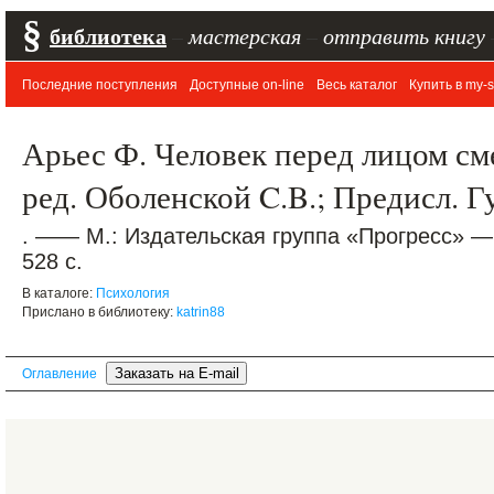
§
библиотека
–
мастерская
–
отправить книгу
Последние поступления
Доступные on-line
Весь каталог
Купить в my-s
Арьес Ф. Человек перед лицом сме
ред. Оболенской C.B.; Предисл. Г
. —— М.: Издательская группа «Прогресс» —
528 с.
В каталоге:
Психология
Прислано в библиотеку:
katrin88
Оглавление