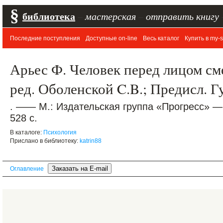
§
библиотека
–
мастерская
–
отправить книгу
Последние поступления
Доступные on-line
Весь каталог
Купить в my-s
Арьес Ф. Человек перед лицом сме
ред. Оболенской C.B.; Предисл. Г
. —— М.: Издательская группа «Прогресс» —
528 с.
В каталоге:
Психология
Прислано в библиотеку:
katrin88
Оглавление