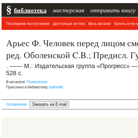
§
библиотека
–
мастерская
–
отправить книгу
Последние поступления
Доступные on-line
Весь каталог
Купить в my-s
Арьес Ф. Человек перед лицом сме
ред. Оболенской C.B.; Предисл. Г
. —— М.: Издательская группа «Прогресс» —
528 с.
В каталоге:
Психология
Прислано в библиотеку:
katrin88
Оглавление