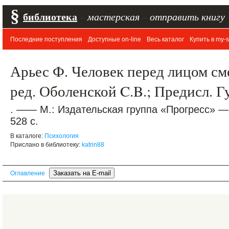
§
библиотека
–
мастерская
–
отправить книгу
Последние поступления
Доступные on-line
Весь каталог
Купить в my-s
Арьес Ф. Человек перед лицом сме
ред. Оболенской C.B.; Предисл. Г
. —— М.: Издательская группа «Прогресс» —
528 с.
В каталоге:
Психология
Прислано в библиотеку:
katrin88
Оглавление