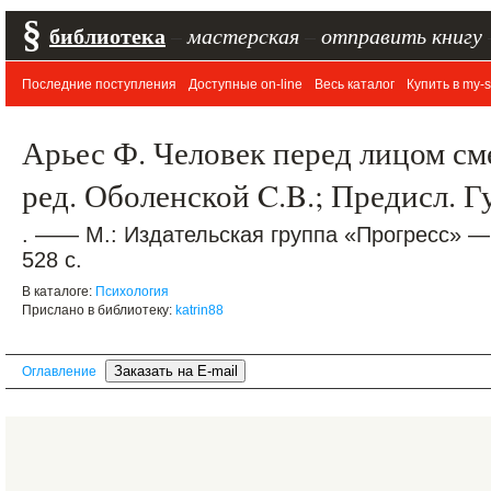
§
библиотека
–
мастерская
–
отправить книгу
Последние поступления
Доступные on-line
Весь каталог
Купить в my-s
Арьес Ф. Человек перед лицом сме
ред. Оболенской C.B.; Предисл. Г
. —— М.: Издательская группа «Прогресс» —
528 с.
В каталоге:
Психология
Прислано в библиотеку:
katrin88
Оглавление