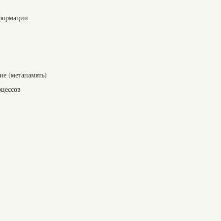
нформации
е (метапамять)
оцессов