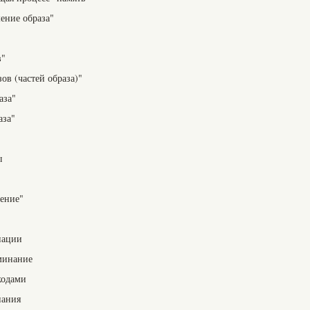
ение образа"
в"
ов (частей образа)"
аза"
аза"
ы
ение"
иации
минание
кодами
нания