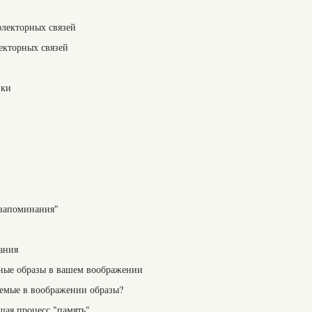
лекторных связей
екторных связей
ики
запоминания"
ания
ьные образы в вашем воображении
емые в воображении образы?
ая процесс "память"