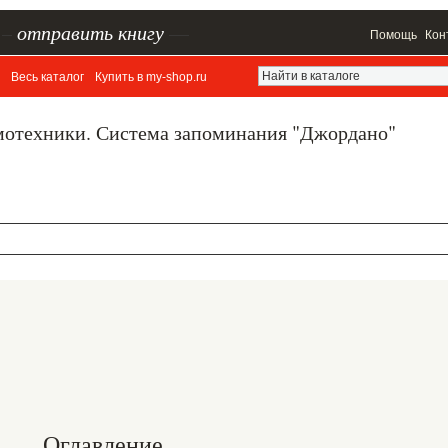
–
отправить книгу
—
Помощь
Кон
Весь каталог
Купить в my-shop.ru
мотехники. Система запоминания "Джордано"
Оглавление