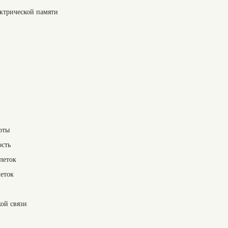
ктрической памяти
оты
ость
леток
леток
кой связи