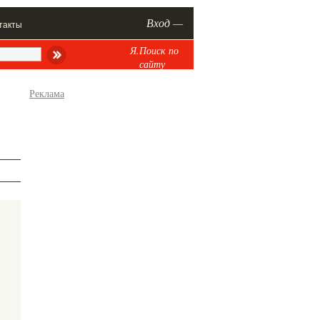
Вход —
такты
Я.Поиск по
сайту
Реклама