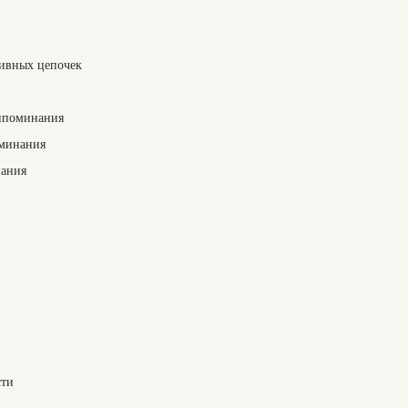
тивных цепочек
ипоминания
оминания
нания
сти