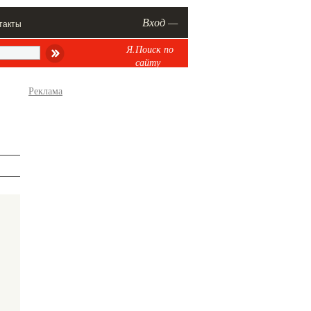
Вход —
такты
Я.Поиск по
сайту
Реклама