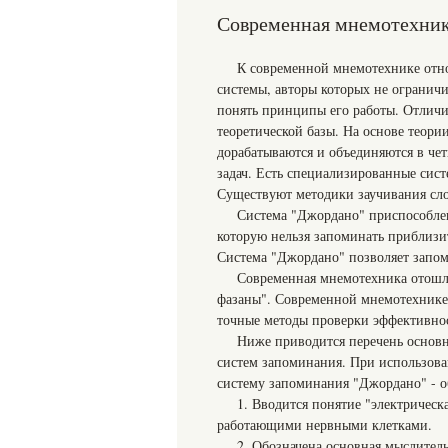
Современная мнемотехни
К современной мнемотехнике относ
системы, авторы которых не огранич
понять принципы его работы. Отличи
теоретической базы. На основе теор
дорабатываются и объединяются в че
задач. Есть специализированные сис
Существуют методики заучивания сл
Система "Джордано" приспособл
которую нельзя запоминать приблизит
Система "Джордано" позволяет запо
Современная мнемотехника отошла
фазаны". Современной мнемотехнике 
точные методы проверки эффективно
Ниже приводится перечень основн
систем запоминания. При использова
систему запоминания "Джордано" - о
1. Вводится понятие "электричес
работающими нервными клетками.
2. Обозначена основная мыслител