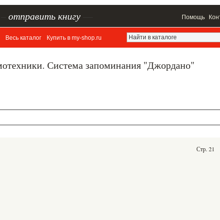
–
отправить книгу
—
Помощь
Кон
Весь каталог
Купить в my-shop.ru
мотехники. Система запоминания "Джордано"
Стр. 21