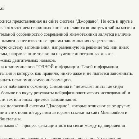
ка
ится представленная на сайте система "Джордано". Но есть и другие
иваются чтением старинных книг, а пытаются вникнуть в тайны мозга и
тельной особенностью современной мнемотехники является наличие
ии памяти ранее известные приемы запоминания существенно
ткую систему запоминания, направленную на решение тех или иных
темы, направленные только на изучение иностранных языков.
ожных двигательных навыков.
ена к запоминанию ТОЧНОЙ информации. Такой информации,
ельно и которую, как правило, никто даже и не пытается запоминать.
минать незапоминаемую информацию.
 от набившего оскомину Симонида и "не желает знать где сидят
больше по вкусу результаты нейрофизиологических исследований и
сти тех или иных приемов запоминания.
ых положений системы "Джордано", которые отличают ее от других
нии этих понятий другими авторами ссылки на сайт Mnemonikon и
бязательны.
кая память" - процесс фиксации мозгом связи между одновременно
ьная операция, ведущая к запоминанию - операция "Соединение