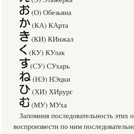
(О) Обезьяна
(КА) КАрта
(КИ) КИнжал
(КУ) КУлак
(СУ) СУхарь
(НЭ) НЭцки
(ХИ) ХИрург
(МУ) МУха
Запомнив последовательность этих о
воспроизвести по ним последовательнос