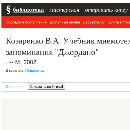
§
библиотека
–
мастерская
–
отправить книгу
Последние поступления
Доступные on-line
Весь каталог
Купить в my-s
Козаренко В.А. Учебник мнемоте
запоминания "Джордано"
. -- М. 2002.
В каталоге:
Педагогика
Оглавление