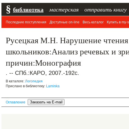
§
библиотека
–
мастерская
–
отправить книгу
Последние поступления
Доступные on-line
Весь каталог
Купить в my-s
Русецкая М.Н. Нарушение чтения
школьников:Анализ речевых и зр
причин:Монография
. -- СПб.:КАРО, 2007.-192с.
В каталоге:
Логопедия
Прислано в библиотеку:
Laminka
Оглавление