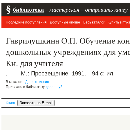
§
библиотека
–
мастерская
–
отправить книгу
Последние поступления
Доступные on-line
Весь каталог
Купить в my-s
Гаврилушкина О.П. Обучение ко
дошкольных учреждениях для умс
Кн. для учителя
.—— М.: Просвещение, 1991.—94 с: ил.
В каталоге:
Дефектология
Прислано в библиотеку:
goodday2
Книга