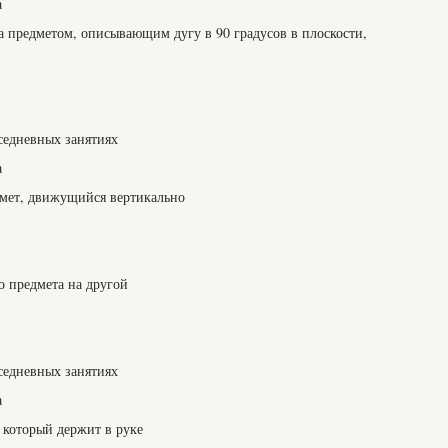
а
а предметом, описывающим дугу в 90 градусов в плоскости,
седневных занятиях
а
дмет, движущийся вертикально
о предмета на другой
седневных занятиях
а
 который держит в руке