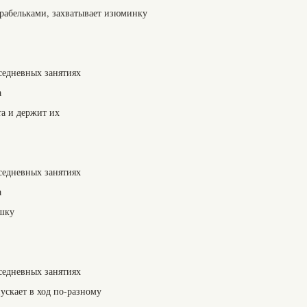
грабельками, захватывает изюминку
седневных занятиях
а
та и держит их
седневных занятиях
а
ушку
седневных занятиях
ускает в ход по-разному