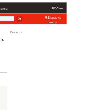
Вход —
такты
Я.Поиск по
сайту
Реклама
р.