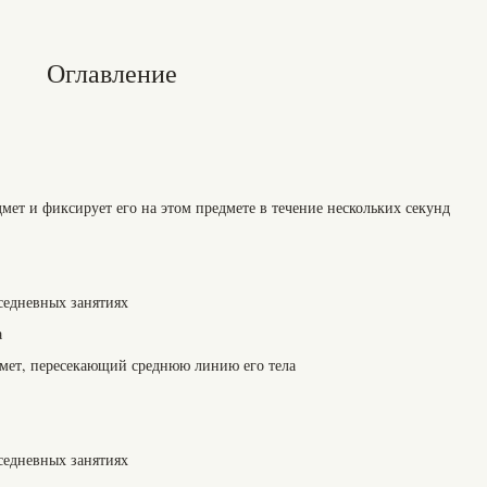
Оглавление
дмет и фиксирует его на этом предмете в течение нескольких секунд
седневных занятиях
а
мет, пересекающий среднюю линию его тела
седневных занятиях