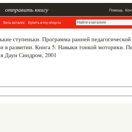
–
отправить книгу
—
Помощь
Кон
Весь каталог
Купить в my-shop.ru
ькие ступеньки. Программа ранней педагогической
 в развитии. Книга 5: Навыки тонкой моторики. Пе
ия Даун Синдром, 2001