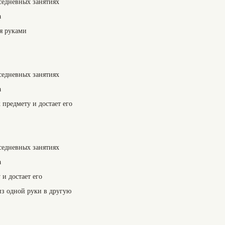
седневных занятиях
а
мя руками
седневных занятиях
а
 предмету и достает его
седневных занятиях
а
 и достает его
из одной руки в другую