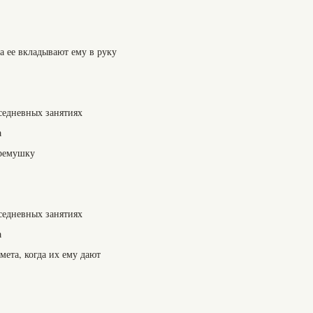
а ее вкладывают ему в руку
седневных занятиях
а
гремушку
седневных занятиях
а
мета, когда их ему дают