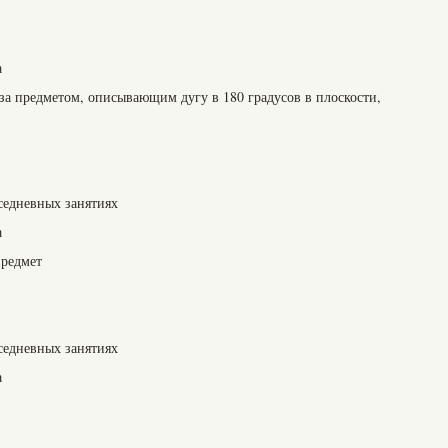
а
за предметом, описывающим дугу в 180 градусов в плоскости,
седневных занятиях
а
предмет
седневных занятиях
а