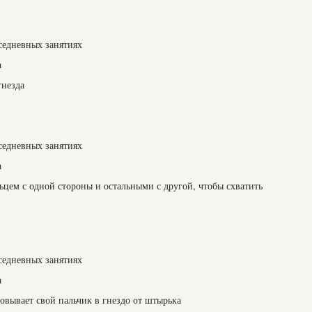
седневных занятиях
а
гнезда
седневных занятиях
а
ьцем с одной стороны и остальными с другой, чтобы схватить
седневных занятиях
а
овывает свой пальчик в гнездо от штырька