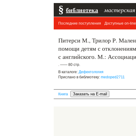
§
библиотека
–
мастерская
Последние поступления
Доступные on-line
Питерси М., Трилор Р. Мален
помощи детям с отклонениями
с английского. М.: Ассоциац
. —— 80 стр.
В каталоге:
Дефектология
Прислано в библиотеку:
medoped2711
Книга