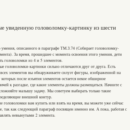
ые увиденную головоломку-картинку из шести
 умения, описанного в параграфе ТМ.З.74 (Собирает головоломку-
емента). За время, прошедшее с момента освоения этого умения, дети
ть головоломки из 4 и 5 элементов.
ые головоломки-картинки сильно отличаются друг от друга. Есть
я всех элементов вы обнаруживаете силуэт фигуры, изображенной на
у которых после изъятия элементов остается некое обширное
ючей к разгадке, где какие элементы должны размещаться. Начните с
сложняйте малышу задачу. Мы советуем выбирать только такие
определяющие внешний контур.
ие головоломки вам купить или взять на время, вы можете уже сейчас
е, так как следующий параграф посвящен именно им. А пока, работая с
авлять невынутыми 2 элемента.