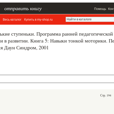
–
отправить книгу
—
Помощь
Кон
Весь каталог
Купить в my-shop.ru
ькие ступеньки. Программа ранней педагогической
 в развитии. Книга 5: Навыки тонкой моторики. Пе
ия Даун Синдром, 2001
Стр. 194