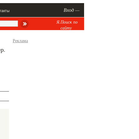
Вход —
такты
Я.Поиск по
сайту
Реклама
р.