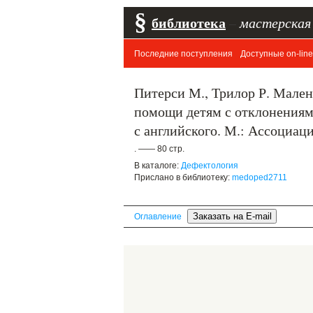
§
библиотека
–
мастерская
Последние поступления
Доступные on-line
Питерси М., Трилор Р. Мален
помощи детям с отклонениями
с английского. М.: Ассоциац
. —— 80 стр.
В каталоге:
Дефектология
Прислано в библиотеку:
medoped2711
Оглавление