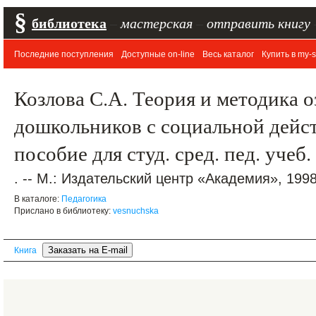
§
библиотека
–
мастерская
–
отправить книгу
Последние поступления
Доступные on-line
Весь каталог
Купить в my-s
Козлова С.А. Теория и методика 
дошкольников с социальной дейс
пособие для студ. сред. пед. учеб
. -- М.: Издательский центр «Академия», 1998.
В каталоге:
Педагогика
Прислано в библиотеку:
vesnuchska
Книга