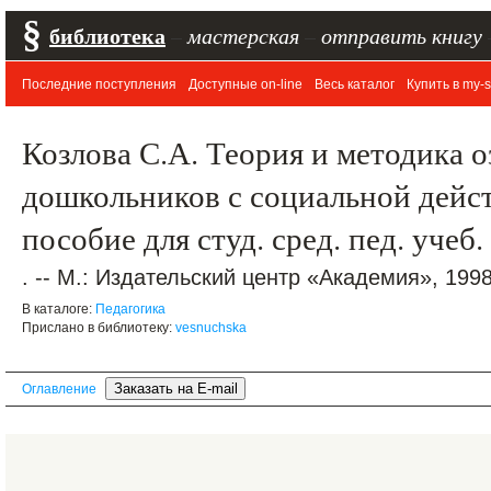
§
библиотека
–
мастерская
–
отправить книгу
Последние поступления
Доступные on-line
Весь каталог
Купить в my-s
Козлова С.А. Теория и методика 
дошкольников с социальной дейс
пособие для студ. сред. пед. учеб
. -- М.: Издательский центр «Академия», 1998.
В каталоге:
Педагогика
Прислано в библиотеку:
vesnuchska
Оглавление