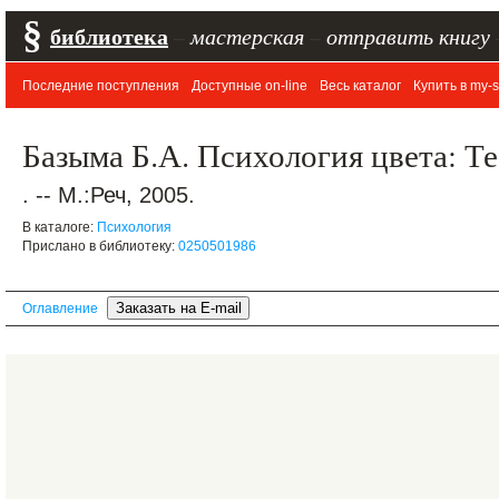
§
библиотека
–
мастерская
–
отправить книгу
Последние поступления
Доступные on-line
Весь каталог
Купить в my-s
Базыма Б.А. Психология цвета: Т
. -- М.:Реч, 2005.
В каталоге:
Психология
Прислано в библиотеку:
0250501986
Оглавление