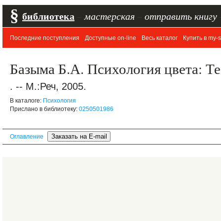
§
библиотека
–
мастерская
–
отправить книгу
Последние поступления
Доступные on-line
Весь каталог
Купить в my-s
Базыма Б.А. Психология цвета: Т
. -- М.:Реч, 2005.
В каталоге:
Психология
Прислано в библиотеку:
0250501986
Оглавление