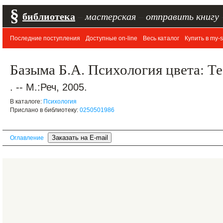
§
библиотека
–
мастерская
–
отправить книгу
Последние поступления
Доступные on-line
Весь каталог
Купить в my-s
Базыма Б.А. Психология цвета: Т
. -- М.:Реч, 2005.
В каталоге:
Психология
Прислано в библиотеку:
0250501986
Оглавление