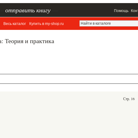
–
отправить книгу
—
Помощь
Кон
Весь каталог
Купить в my-shop.ru
а: Теория и практика
Стр. 16