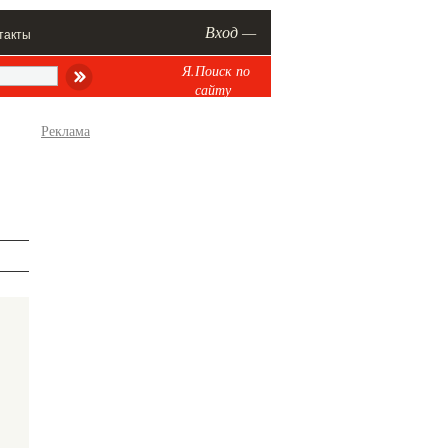
Вход —
такты
Я.Поиск по
сайту
Реклама