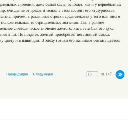
ательных значений, даже белый саван означает, как и у первобытных
р, очищение от грехов и только в этом состоит его «траурность».
нтна, причем, в различные отрезки средневековья у того или иного
 положительные, то отрицательные значения. Так, в раннем
льное символическое значение желтого, как цвета Святого духа,
ния и т.д. Но позднее, желтый приобретает негативный смысл,
му цвету и в наши дни. В эпоху готики его начинают считать цветом
из 147
Предыдущая
Следующая