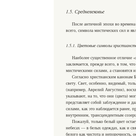
1.5. Средневековье
После античной эпохи во времена 
всего, символа мистических сил и яв
1.5.1. Цветовые символы христианст
Наиболее существенное отличие «
заключается, прежде всего, в том, чт
мистическими силами, а становятся и
Согласно христианским канонам Бог
свету. Свет, особенно, видимый, тол
(например, Аврелий Августин), восхв
указывают, на то, что они (цвета) м
представляет собой заблуждение и д
силами, как это наблюдается ранее, 
внутренним, трансцендентным созерц
Пожалуй, только белый цвет оста
небесах — в белых одеждах, как и св
белого как чистота и непорочность, 