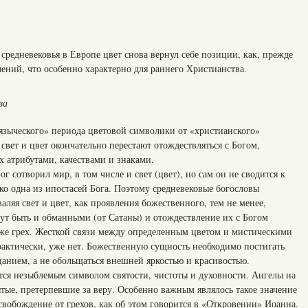
средневековья в Европе цвет снова вернул себе позиции, как, прежде
лений, что особенно характерно для раннего Христианства.
ва
языческого» периода цветовой символики от «христианского»
о свет и цвет окончательно перестают отождествляться с Богом,
х атрибутами, качествами и знаками.
 сотворил мир, в том числе и свет (цвет), но сам он не сводится к
ько одна из ипостасей Бога. Поэтому средневековые богословы
аляя свет и цвет, как проявления божественного, тем не менее,
огут быть и обманными (от Сатаны) и отождествление их с Богом
аже грех. Жесткой связи между определенным цветом и мистическими
практически, уже нет. Божественную сущность необходимо постигать
анием, а не обольщаться внешней яркостью и красивостью.
ется незыблемым символом святости, чистоты и духовности. Ангелы на
ятые, претерпевшие за веру. Особенно важным являлось такое значение
освобождение от грехов, как об этом говорится в «Откровении» Иоанна.