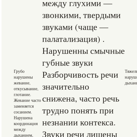
между глухими —
звонкими, твердыми
звуками (чаще —
палатализация) .
Нарушенны смычные
губные звуки
Грубо
Разборчивость речи
Тяжел
нарушены
наруш
жевание,
дыхан
значительно
откусывание,
глотание.
снижена, часто речь
Жевание часто
заменяется
трудно понять при
сосанием.
Нарушена
незнании контекса.
координация
между
Звуки речи лишены
дыханием,