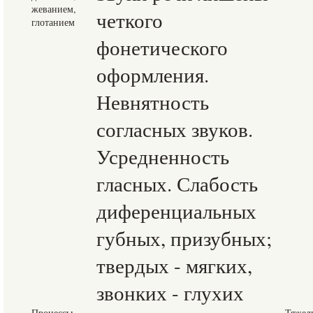
жеванием,
четкого
глотанием
фонетического
оформления.
Невнятность
согласных звуков.
Усредненность
гласных. Слабость
диференциальных
губных, призубных;
твердых - мягких,
звонких - глухих
Процессы
Тяжел