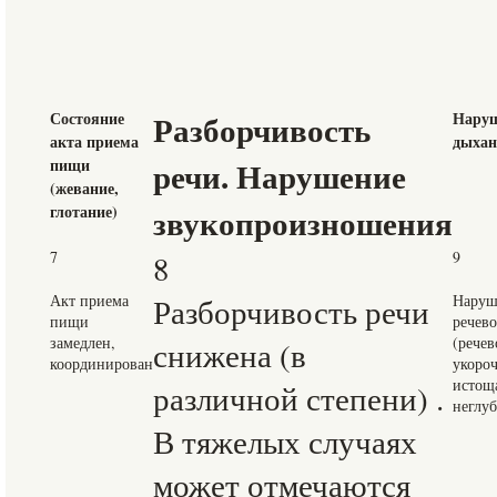
Состояние
Разборчивость
Нару
акта приема
дыхан
пищи
речи. Нарушение
(жевание,
глотание)
звукопроизношения
7
8
9
Акт приема
Разборчивость речи
Наруш
пищи
речев
замедлен,
(рече
снижена (в
координирован
укоро
истощ
различной степени) .
неглу
В тяжелых случаях
может отмечаются