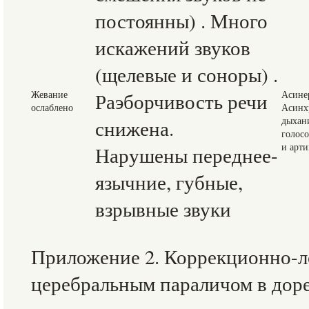
постоянны) . Много
искажений звуков
(щелевые и соноры) .
Жевание
Раэборчивость речи
Асине
ослаблено
Асинх
дыхан
снижена.
голос
и арт
Нарушены переднее-
язычние, губные,
взрывные звуки
Приложение 2. Коррекционно-ло
церебральным параличом в дор