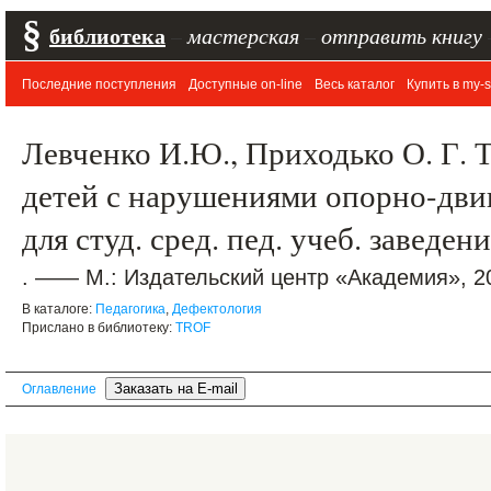
§
библиотека
–
мастерская
–
отправить книгу
Последние поступления
Доступные on-line
Весь каталог
Купить в my-s
Левченко И.Ю., Приходько О. Г. 
детей с нарушениями опорно-двиг
для студ. сред. пед. учеб. заведен
. —— М.: Издательский центр «Академия», 20
В каталоге:
Педагогика
,
Дефектология
Прислано в библиотеку:
TROF
Оглавление