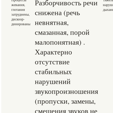
Разборчивость речи
жевания,
наруш
глотания
дыхан
снижена (речь
затруднены,
дискоор-
невнятная,
динированы
смазанная, порой
малопонятная) .
Характерно
отсутствие
стабильных
нарушений
звукопроизношения
(пропуски, замены,
смешения звуков не