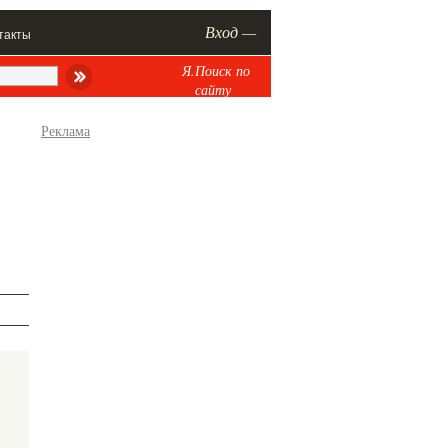
Вход —
такты
Я.Поиск по
сайту
Реклама