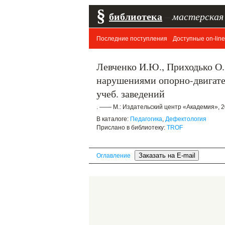
§
библиотека
–
мастерская
Последние поступления
Доступные on-line
Левченко И.Ю., Приходько О.
нарушениями опорно-двигатель
учеб. заведений
. —— М.: Издательский центр «Академия», 2
В каталоге:
Педагогика
,
Дефектология
Прислано в библиотеку:
TROF
Оглавление