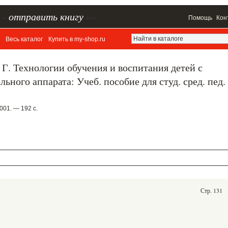
–
отправить книгу
—
Помощь
Кон
Весь каталог
Купить в my-shop.ru
 Г. Технологии обучения и воспитания детей с
ного аппарата: Учеб. пособие для студ. сред. пед.
001. — 192 с.
Стр. 131