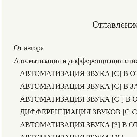
Оглавлени
От автора
Автоматизация и дифференциация сви
АВТОМАТИЗАЦИЯ ЗВУКА [С] В 
АВТОМАТИЗАЦИЯ ЗВУКА [С] В 
АВТОМАТИЗАЦИЯ ЗВУКА [С`] В
ДИФФЕРЕНЦИАЦИЯ ЗВУКОВ [С-С
АВТОМАТИЗАЦИЯ ЗВУКА [3] В 