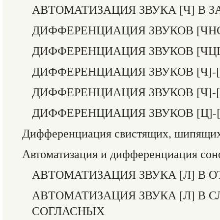
АВТОМАТИЗАЦИЯ ЗВУКА [Ч] В 
ДИФФЕРЕНЦИАЦИЯ ЗВУКОВ [ЧН
ДИФФЕРЕНЦИАЦИЯ ЗВУКОВ [ЧЦ
ДИФФЕРЕНЦИАЦИЯ ЗВУКОВ [Ч]-[
ДИФФЕРЕНЦИАЦИЯ ЗВУКОВ [Ч]-
ДИФФЕРЕНЦИАЦИЯ ЗВУКОВ [Ц]-[
Дифференциация свистящих, шипящих
Автоматизация и дифференциация сон
АВТОМАТИЗАЦИЯ ЗВУКА [Л] В 
АВТОМАТИЗАЦИЯ ЗВУКА [Л] В 
СОГЛАСНЫХ