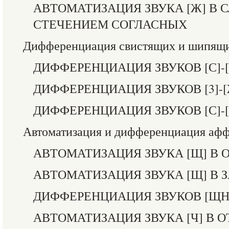
АВТОМАТИЗАЦИЯ ЗВУКА [Ж] В 
СТЕЧЕНИЕМ СОГЛАСНЫХ
Дифференциация свистящих и шипящи
ДИФФЕРЕНЦИАЦИЯ ЗВУКОВ [С]-
ДИФФЕРЕНЦИАЦИЯ ЗВУКОВ [3]-[
ДИФФЕРЕНЦИАЦИЯ ЗВУКОВ [С]-[3
Автоматизация и дифференциация аф
АВТОМАТИЗАЦИЯ ЗВУКА [Щ] В 
АВТОМАТИЗАЦИЯ ЗВУКА [Щ] В 
ДИФФЕРЕНЦИАЦИЯ ЗВУКОВ [ЩН
АВТОМАТИЗАЦИЯ ЗВУКА [Ч] В 