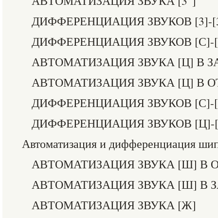
АВТОМАТИЗАЦИЯ ЗВУКА [3"]
ДИФФЕРЕНЦИАЦИЯ ЗВУКОВ [3]-[3
ДИФФЕРЕНЦИАЦИЯ ЗВУКОВ [С]-[3],
АВТОМАТИЗАЦИЯ ЗВУКА [Ц] В 
АВТОМАТИЗАЦИЯ ЗВУКА [Ц] В 
ДИФФЕРЕНЦИАЦИЯ ЗВУКОВ [С]-[
ДИФФЕРЕНЦИАЦИЯ ЗВУКОВ [Ц]-[
Автоматизация и дифференциация шип
АВТОМАТИЗАЦИЯ ЗВУКА [Ш] В 
АВТОМАТИЗАЦИЯ ЗВУКА [Ш] В 
АВТОМАТИЗАЦИЯ ЗВУКА [Ж]