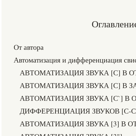
Оглавлени
От автора
Автоматизация и дифференциация сви
АВТОМАТИЗАЦИЯ ЗВУКА [С] В 
АВТОМАТИЗАЦИЯ ЗВУКА [С] В 
АВТОМАТИЗАЦИЯ ЗВУКА [С`] В
ДИФФЕРЕНЦИАЦИЯ ЗВУКОВ [С-С
АВТОМАТИЗАЦИЯ ЗВУКА [3] В 