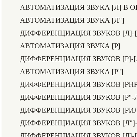
АВТОМАТИЗАЦИЯ ЗВУКА [Л] В 
АВТОМАТИЗАЦИЯ ЗВУКА [Л"]
ДИФФЕРЕНЦИАЦИЯ ЗВУКОВ [Л]-[
АВТОМАТИЗАЦИЯ ЗВУКА [Р]
ДИФФЕРЕНЦИАЦИЯ ЗВУКОВ [Р]-[
АВТОМАТИЗАЦИЯ ЗВУКА [Р"]
ДИФФЕРЕНЦИАЦИЯ ЗВУКОВ [PHP
ДИФФЕРЕНЦИАЦИЯ ЗВУКОВ [Р"-Л
ДИФФЕРЕНЦИАЦИЯ ЗВУКОВ [РИЛ
ДИФФЕРЕНЦИАЦИЯ ЗВУКОВ [Л"]-
ДИФФЕРЕНЦИАЦИЯ ЗВУКОВ [Л]-[