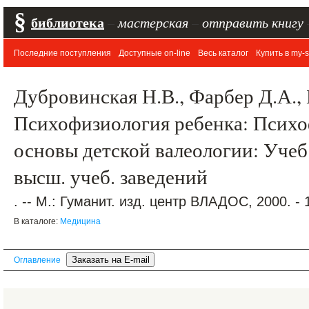
§
библиотека
–
мастерская
–
отправить книгу
Последние поступления
Доступные on-line
Весь каталог
Купить в my-s
Дубровинская Н.В., Фарбер Д.А.,
Психофизиология ребенка: Псих
основы детской валеологии: Учеб.
высш. учеб. заведений
. -- М.: Гуманит. изд. центр ВЛАДОС, 2000. - 1
В каталоге:
Медицина
Оглавление