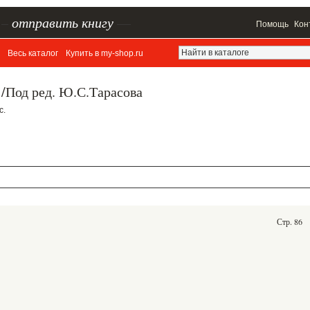
–
отправить книгу
—
Помощь
Кон
Весь каталог
Купить в my-shop.ru
/Под ред. Ю.С.Тарасова
с.
Стр. 86