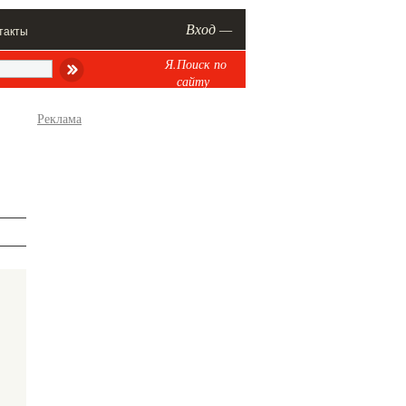
Вход —
такты
Я.Поиск по
сайту
Реклама