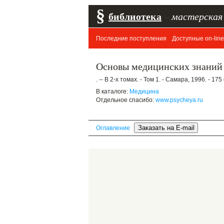
§
библиотека
–
мастерская
Последние поступления
Доступные on-line
Основы медицинских знаний 
. -- В 2-х томах. - Том 1. - Самара, 1996. - 175 
В каталоге:
Медицина
Отдельное спасибо:
www.psycheya.ru
Оглавление