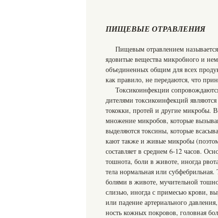
ПИЩЕВЫЕ ОТРАВЛЕНИЯ
Пищевым отравлением называется 
ядовитые вещества микробного и нем
объе­диненных общим для всех продук
как правило, не передаются, что пр
Токсикоинфекции сопровождаются
дите­лями токсикоинфекций являются
то­кокки, протей и другие микpобы. 
мно­жение микробов, которые вызыва
вы­деляются токсины, которые всасыв
кают также и живые микробы (поэтом
со­ставляет в среднем 6-12 часов. 
тош­нота, боли в животе, иногда рвот
тела нормальная или субфебрильная.
бо­лями в животе, мучительной тошно
слизью, иногда с примесью крови, в
или падение артериального давления,
ность кожных покровов, головная боль