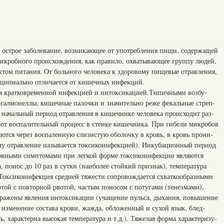
острое заболевание, возникающее от употребления пищи, содер­жащей
икробного происхождения, как правило, охватывающее группу лю­дей,
том питания. От больного человека к здоровому пищевые отравле­ния,
инципиально отличается от кишечных инфекций.
 кратковременной инфекцией и интоксикацией.Типичными возбу­
 салмонеллы, кишечные палочки и значительно реже фекальные стреп­
В начальный период отравления в кишечнике человека происходит раз­
ют воспалительный процесс в стенке кишечника. При гибели микробов
аются через воспаленную слизистую оболочку в кровь, в кровь прони­
у отравление называется токсикоинфекцией). Инкубационный пе­риод
Основными симптомами при легкой форме токсикоинфекции являются
а, понос до 10 раз в сутки (наиболее стойкий признак), температура
 Токсикоинфекция средней тяжести сопровождается схваткообразными
той с повторной рвотой, частым поносом с потугами (тенезмами),
ыражены явления интоксикации (учащение пульса, дыхания, повыше­ние
 изменение состава крови, жажда, обложенный и сухой язык, блед­
, характерна высокая температура и т.д.). Тяжелая форма характеризу­