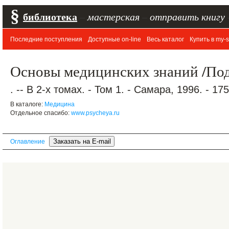
§
библиотека
–
мастерская
–
отправить книгу
Последние поступления
Доступные on-line
Весь каталог
Купить в my-s
Основы медицинских знаний /Под
. -- В 2-х томах. - Том 1. - Самара, 1996. - 175
В каталоге:
Медицина
Отдельное спасибо:
www.psycheya.ru
Оглавление