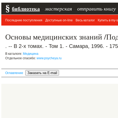
§
библиотека
–
мастерская
–
отправить книгу
Последние поступления
Доступные on-line
Весь каталог
Купить в my-s
Основы медицинских знаний /Под
. -- В 2-х томах. - Том 1. - Самара, 1996. - 175
В каталоге:
Медицина
Отдельное спасибо:
www.psycheya.ru
Оглавление