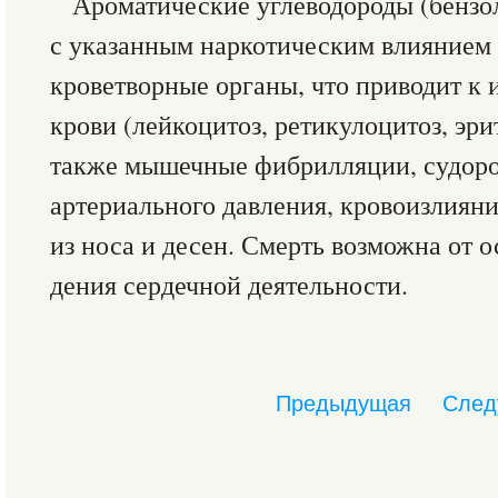
Ароматические углеводороды (бензол
с указанным наркотическим влия­нием
кроветворные органы, что приводит к
крови (лейкоцитоз, ретикуло­цитоз, эр
также мышечные фибрилляции, судоро
артериаль­ного дав­ления, кровоизлиян
из носа и десен. Смерть возможна от о
дения сердечной деятельности.
Предыдущая
След