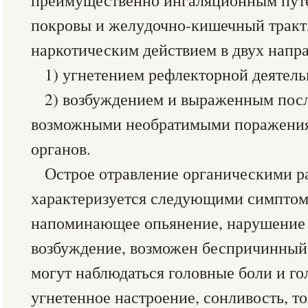
преимущественно ингаляционным путе
покровы и желу­дочно-кишечный тракт
наркотическим действием в двух напр
1) угне­тением рефлекторной деятель
2) возбуждением и выраженным пос
возможными необрати­мыми поражени
органов.
Острое отравление органическими р
характеризуется следующими симптома
напоминающее опьянение, нарушение
возбуждение, возможен беспричин­ный
могут наблюдаться головные боли и г
угнетенное настроение, сонли­вость, то